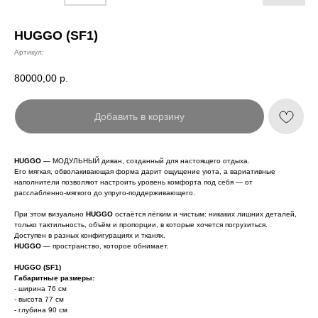
HUGGO (SF1)
Артикул:
80000,00
р.
Добавить в корзину
HUGGO
— МОДУЛЬНЫЙ диван, созданный для настоящего отдыха.
Его мягкая, обволакивающая форма дарит ощущение уюта, а вариативные
наполнители позволяют настроить уровень комфорта под себя — от
расслабленно-мягкого до упруго-поддерживающего.
При этом визуально
HUGGO
остаётся лёгким и чистым: никаких лишних деталей,
только тактильность, объём и пропорции, в которые хочется погрузиться.
Доступен в разных конфигурациях и тканях.
HUGGO
— пространство, которое обнимает.
HUGGO (SF1)
Габаритные размеры:
- ширина 76 см
- высота 77 см
- глубина 90 см