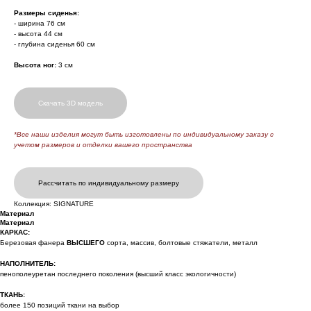
Размеры сиденья:
- ширина 76 см
- высота 44 см
- глубина сиденья 60 см
Высота ног:
3 см
Скачать 3D модель
*Все наши изделия могут быть изготовлены по индивидуальному заказу с
учетом размеров и отделки вашего пространства
Рассчитать по индивидуальному размеру
Коллекция: SIGNATURE
Материал
Материал
КАРКАС:
Березовая фанера
ВЫСШЕГО
сорта, массив, болтовые стяжатели, металл
НАПОЛНИТЕЛЬ:
пенополеуретан последнего поколения (высший класс экологичности)
ТКАНЬ:
более 150 позиций ткани на выбор