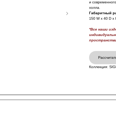
и современного
холла.
Габаритный р
150 W x 40 D x
*Все наши из
индивидуально
пространства
Рассчитат
Коллекция: SI